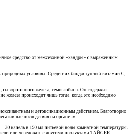
чное средство от межсезонной «хандры» с выраженным
х природных условиях. Среди них биодоступный витамин C,
, сывороточного железа, гемоглобина. Он содержит
е железа происходит лишь тогда, когда это необходимо
тиоксидантным и детоксикационным действием. Благотворно
негативные последствия на организм.
5 – 30 капель в 150 мл питьевой воды комнатной температуры.
недели или чередовать с другими продуктами ТАЙGER.