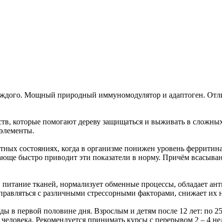
ждого. Мощный природный иммуномодулятор и адаптоген. Отли
тв, которые помогают дереву защищаться и выживать в сложны
элементы.
ных состояниях, когда в организме понижен уровень ферритина
юще быстро приводит эти показатели в норму. Причём всасывани
питание тканей, нормализует обменные процессы, обладает ан
справляться с различными стрессорными факторами, снижает их 
ды в первой половине дня. Взрослым и детям после 12 лет: по 2
о человека. Рекомендуется принимать курсы с перерывом 2 – 4 