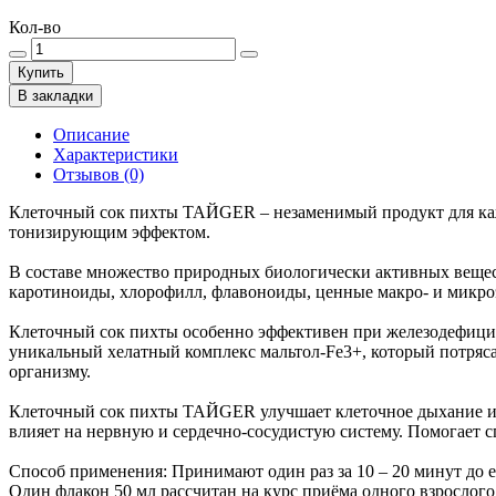
Кол-во
Купить
В закладки
Описание
Характеристики
Отзывов (0)
Клеточный сок пихты ТАЙGER – незаменимый продукт для ка
тонизирующим эффектом.
В составе множество природных биологически активных вещес
каротиноиды, хлорофилл, флавоноиды, ценные макро- и микро
Клеточный сок пихты особенно эффективен при железодефицит
уникальный хелатный комплекс мальтол-Fe3+, который потряса
организму.
Клеточный сок пихты ТАЙGER улучшает клеточное дыхание и 
влияет на нервную и сердечно-сосудистую систему. Помогает 
Способ применения: Принимают один раз за 10 – 20 минут до е
Один флакон 50 мл рассчитан на курс приёма одного взрослог