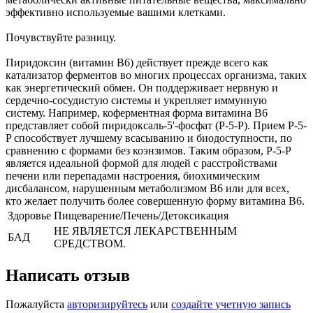
эффективно используемые вашими клетками.
Почувствуйте разницу.
Пиридоксин (витамин B6) действует прежде всего как
катализатор ферментов во многих процессах организма, таких
как энергетический обмен. Он поддерживает нервную и
сердечно-сосудистую системы и укрепляет иммунную
систему. Например, коферментная форма витамина B6
представляет собой пиридоксаль-5'-фосфат (P-5-P). Прием P-5-
P способствует лучшему всасыванию и биодоступности, по
сравнению с формами без коэнзимов. Таким образом, P-5-P
является идеальной формой для людей с расстройствами
печени или перепадами настроения, биохимическим
дисбалансом, нарушенным метаболизмом B6 или для всех,
кто желает получить более совершенную форму витамина В6.
Здоровье
Пищеварение/Печень/Детоксикация
НЕ ЯВЛЯЕТСЯ ЛЕКАРСТВЕННЫМ
БАД
СРЕДСТВОМ.
Написать отзыв
Пожалуйста
авторизируйтесь
или
создайте учетную запись