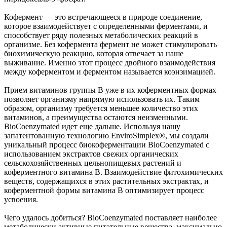
Кофермент — это встречающееся в природе соединение,
которое взаимодействует с определенными ферментами, и
способствует ряду полезных метаболических реакций в
организме. Без кофермента фермент не может стимулировать
биохимическую реакцию, которая отвечает за наше
выживание. Именно этот процесс двойного взаимодействия
между коферментом и ферментом называется коэнзимацией.
Прием витаминов группы B уже в их коферментных формах
позволяет организму напрямую использовать их. Таким
образом, организму требуется меньшее количество этих
витаминов, а преимущества остаются неизменными.
BioCoenzymated идет еще дальше. Используя нашу
запатентованную технологию EnviroSimplex®, мы создали
уникальный процесс биокоферментации BioCoenzymated с
использованием экстрактов свежих органических
сельскохозяйственных цельнопищевых растений и
коферментного витамина B. Взаимодействие фитохимических
веществ, содержащихся в этих растительных экстрактах, и
коферментной формы витамина B оптимизирует процесс
усвоения.
Чего удалось добиться? BioCoenzymated поставляет наиболее
метаболически активные питательные вещества, максимально